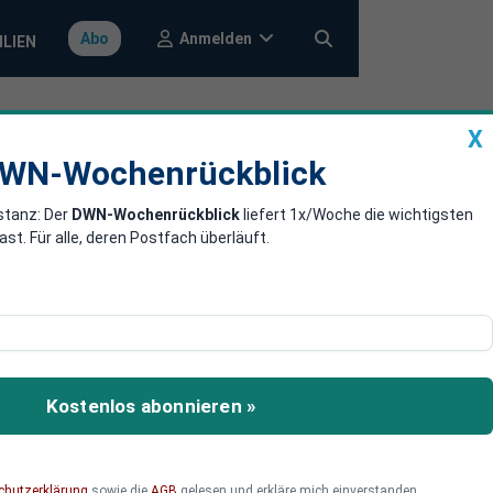
Anmelden
Abo
ILIEN
X
a
DWN-Wochenrückblick
WN-Wochenrückblick
stanz: Der
DWN-Wochenrückblick
liefert 1x/Woche die wichtigsten
oalition
. Für alle, deren Postfach überläuft.
e: Union und SPD haben
zial- und Steuerreformen
Kostenlos abonnieren »
ch vorerst im Dunkeln.
chutzerklärung
sowie die
AGB
gelesen und erkläre mich einverstanden.