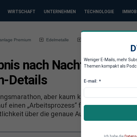
WIRTSCHAFT
UNTERNEHMEN
TECHNOLOGIE
IMMOB
anlage Premium
Edelmetalle
DWN-Magazin
Chin
D
Weniger E-Mails, mehr Sub
nis nach Nachtsitzung: K
Themen kompakt als Podcast
m-Details
E-mail:
*
ngsmarathon, aber kaum konkrete Beschlüss
auf einen „Arbeitsprozess“ für anstehende So
ntlichkeit über die genaue Ausgestaltung jedo
Ich habe die
Datens