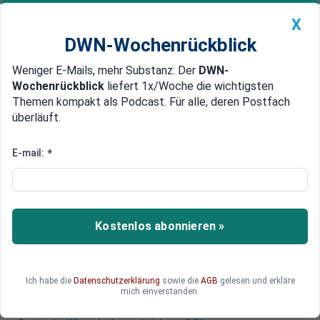
X
DWN-Wochenrückblick
Weniger E-Mails, mehr Substanz: Der
DWN-
Geldanlage Premium
Newsticker
MEIN DWN:
Wochenrückblick
liefert 1x/Woche die wichtigsten
Edelmetalle
DWN-Magazin
China
Themen kompakt als Podcast. Für alle, deren Postfach
überläuft.
DWN-Wochenrückblick
Auto Premium
US-Zölle: USA planen neue Zölle
E-mail:
*
– Zwangsarbeit als Begründung
Die umstrittene Zollpolitik der Trump-Regierung
beschäftigt derzeit die Gerichte. Jetzt wird ein
Kostenlos abonnieren »
neues Argument für neue, zusätzliche Zölle
gezückt: Es geht um Produkte aus Zwangsarbeit.
Ich habe die
Datenschutzerklärung
sowie die
AGB
gelesen und erkläre
mich einverstanden.