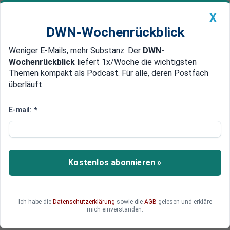
X
DWN-Wochenrückblick
Weniger E-Mails, mehr Substanz: Der
DWN-
Geldanlage Premium
Newsticker
MEIN DWN:
Wochenrückblick
liefert 1x/Woche die wichtigsten
Edelmetalle
DWN-Magazin
China
Themen kompakt als Podcast. Für alle, deren Postfach
überläuft.
DWN-Wochenrückblick
Auto Premium
Putin: "Nato bereitet sich auf
E-mail:
*
Krieg mit uns vor"
Wladimir Putin wirft der Nato offen
Kriegsvorbereitungen gegen Russland vor und
Kostenlos abonnieren »
kritisiert die steigenden Militärausgaben im
Westen. Seine Aussagen zeigen, wie weit die
Sichtweisen Moskaus und der westlichen
Ich habe die
Datenschutzerklärung
sowie die
AGB
gelesen und erkläre
Staaten inzwischen auseinanderliegen.
mich einverstanden.