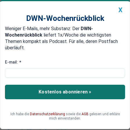
X
DWN-Wochenrückblick
Weniger E-Mails, mehr Substanz: Der
DWN-
Geldanlage Premium
Newsticker
MEIN DWN:
Wochenrückblick
liefert 1x/Woche die wichtigsten
Edelmetalle
DWN-Magazin
China
Themen kompakt als Podcast. Für alle, deren Postfach
überläuft.
DWN-Wochenrückblick
Auto Premium
Rheinmetall-Aktie crasht: Wie
E-mail:
*
tief kann es noch gehen?
Milliarden-Schock für Rheinmetall: Berlin stoppt
das größte deutsche Kriegsschiff-Projekt seit
Kostenlos abonnieren »
dem Zweiten Weltkrieg. Die Aktie stürzt ab und
zieht die gesamte Branche mit nach unten.
Ich habe die
Datenschutzerklärung
sowie die
AGB
gelesen und erkläre
mich einverstanden.