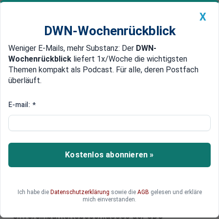
X
DWN-Wochenrückblick
Weniger E-Mails, mehr Substanz: Der
DWN-
Geldanlage Premium
Newsticker
MEIN DWN:
Wochenrückblick
liefert 1x/Woche die wichtigsten
Edelmetalle
DWN-Magazin
China
Themen kompakt als Podcast. Für alle, deren Postfach
überläuft.
DWN-Wochenrückblick
Auto Premium
AfD-Brandmauer: Ostdeutscher
E-mail:
*
CDU-Verband fordern ein Ende
der Abgrenzung
Kostenlos abonnieren »
Ein Antrag der Brandenburger Mittelstandsunion
sorgt innerhalb der CDU für Diskussionen:
Mitglieder des CDU-Verbandes fordern das Ende
der politischen Brandmauer und eine
Ich habe die
Datenschutzerklärung
sowie die
AGB
gelesen und erkläre
mich einverstanden.
grundlegende Überarbeitung des
Unvereinbarkeitsbeschlusses der CDU