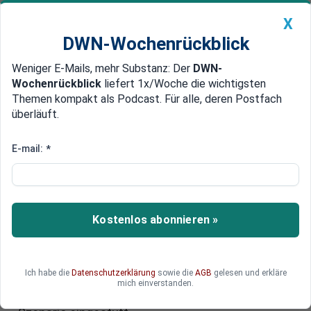
X
DWN-Wochenrückblick
Weniger E-Mails, mehr Substanz: Der
DWN-
Geldanlage Premium
Newsticker
MEIN DWN:
Wochenrückblick
liefert 1x/Woche die wichtigsten
Edelmetalle
DWN-Magazin
China
Themen kompakt als Podcast. Für alle, deren Postfach
überläuft.
DWN-Wochenrückblick
Auto Premium
Geburt einer neuen Weltordnung:
E-mail:
*
Zerfällt der Globus in einen
amerikanischen und einen
chinesischen Machtblock?
Kostenlos abonnieren »
China bereitet sich offenbar auf einen Zerfall der
globalisierten Welt in mehrere Machtblöcke vor.
Ich habe die
Datenschutzerklärung
sowie die
AGB
gelesen und erkläre
Eine von der US-Regierung vorangetriebene
mich einverstanden.
Entkoppelung wird inzwischen als realistisches