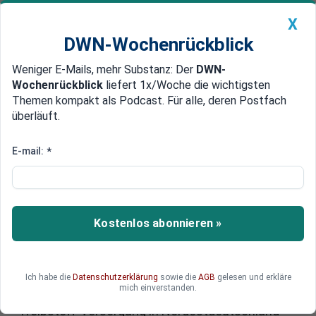
X
DWN-Wochenrückblick
Weniger E-Mails, mehr Substanz: Der
DWN-
Geldanlage Premium
Newsticker
MEIN DWN:
Wochenrückblick
liefert 1x/Woche die wichtigsten
Edelmetalle
DWN-Magazin
China
Themen kompakt als Podcast. Für alle, deren Postfach
überläuft.
DWN-Wochenrückblick
Auto Premium
Kritische Infrastruktur betroffen:
E-mail:
*
Weitere Pipeline von Russland
nach Deutschland beschädigt
Kostenlos abonnieren »
Die wichtige Pipeline „Druschba“ von Russland
nach Deutschland hat ein Leck im polnischen
Abschnitt. Wieder wurde eine wichtige Energie-
Versorgunslinie von Russland nach Deutschland
Ich habe die
Datenschutzerklärung
sowie die
AGB
gelesen und erkläre
mich einverstanden.
unterbrochen. Das könnte Auswirkungen auf die
Treibstoff-Versorgung in Nordostdeutschland