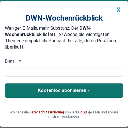
X
DWN-Wochenrückblick
Weniger E-Mails, mehr Substanz: Der
DWN-
Geldanlage Premium
Newsticker
MEIN DWN:
Wochenrückblick
liefert 1x/Woche die wichtigsten
Edelmetalle
DWN-Magazin
China
Themen kompakt als Podcast. Für alle, deren Postfach
überläuft.
DWN-Wochenrückblick
Auto Premium
Europa steht mit Klima-Politik
E-mail:
*
weltweit isoliert da
Die Europäer zahlen bereits den Preis für die
geplante De-Karbonisierung der Wirtschaft. Der
Kostenlos abonnieren »
Großteil der Welt schaut zu und wartet ab.
Ich habe die
Datenschutzerklärung
sowie die
AGB
gelesen und erkläre
mich einverstanden.
Deutsche Wirtschaftsnachrichten