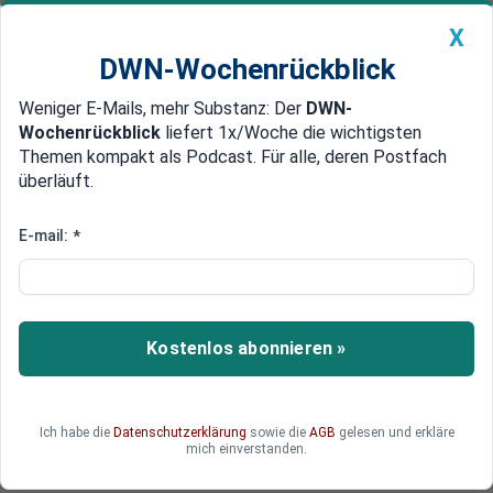
X
DWN-Wochenrückblick
Weniger E-Mails, mehr Substanz: Der
DWN-
Geldanlage Premium
Newsticker
MEIN DWN:
Wochenrückblick
liefert 1x/Woche die wichtigsten
Edelmetalle
DWN-Magazin
China
Themen kompakt als Podcast. Für alle, deren Postfach
überläuft.
DWN-Wochenrückblick
Auto Premium
Leerstand in Deutschland:
E-mail:
*
Zwischen Wohnungsnot und
versteckten Chancen
Kostenlos abonnieren »
Mit 1,7 Millionen leeren Wohnungen kämpft
Deutschland gegen die Wohnungsnot. Erfahren
Sie, was „Leerstand" wirklich bedeutet und wie
die Politik eingreift.
Ich habe die
Datenschutzerklärung
sowie die
AGB
gelesen und erkläre
mich einverstanden.