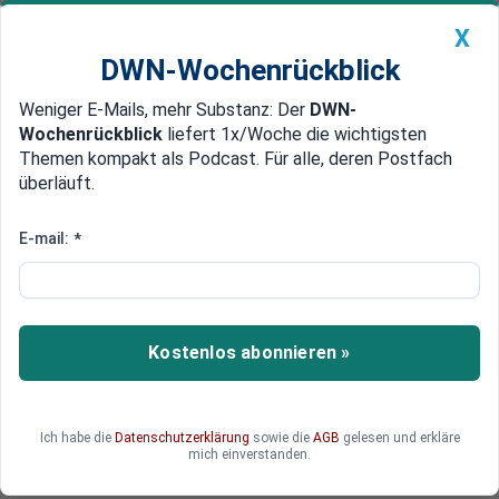
X
DWN-Wochenrückblick
Weniger E-Mails, mehr Substanz: Der
DWN-
Geldanlage Premium
Newsticker
MEIN DWN:
Wochenrückblick
liefert 1x/Woche die wichtigsten
Edelmetalle
DWN-Magazin
China
Themen kompakt als Podcast. Für alle, deren Postfach
überläuft.
DWN-Wochenrückblick
Auto Premium
Trotz knapper Kassen: Wie
E-mail:
*
Deutschland die Ukraine
weiterhin unterstützen will
Kostenlos abonnieren »
Deutschland bleibt nach dem Willen der
Bundesregierung trotz angespannter
Haushaltslage einer der zentralen Unterstützer
der Ukraine. Wie soll das gelingen?
Ich habe die
Datenschutzerklärung
sowie die
AGB
gelesen und erkläre
mich einverstanden.