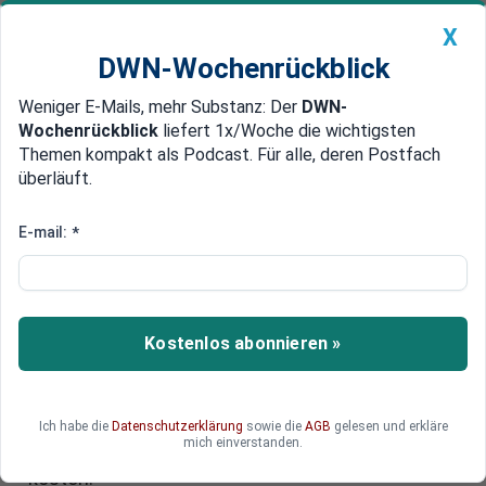
X
DWN-Wochenrückblick
Weniger E-Mails, mehr Substanz: Der
DWN-
Geldanlage Premium
Newsticker
MEIN DWN:
Wochenrückblick
liefert 1x/Woche die wichtigsten
Edelmetalle
DWN-Magazin
China
Themen kompakt als Podcast. Für alle, deren Postfach
überläuft.
DWN-Wochenrückblick
Auto Premium
180 Milliarden Euro: Droht ein
E-mail:
*
teurer Handelskrieg unter Trump
für Deutschland?
Kostenlos abonnieren »
Wenn Donald Trump ein zweites Mal US-
Präsident wird, hätte das gravierende Folgen für
die EU und für Deutschland. Ein transatlantischer
Handelskrieg dürfte die deutschen Wirtschaft
Ich habe die
Datenschutzerklärung
sowie die
AGB
gelesen und erkläre
mich einverstanden.
laut einer neuen Studie bis zu 180 Milliarden Euro
kosten.