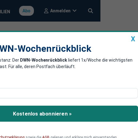
Anmelden
Abo
ILIEN
X
a
DWN-Wochenrückblick
WN-Wochenrückblick
stanz: Der
DWN-Wochenrückblick
liefert 1x/Woche die wichtigsten
elstand besser
. Für alle, deren Postfach überläuft.
tscheidenden Faktoren für
d KMU auf diese neue
Kostenlos abonnieren »
chutzerklärung
sowie die
AGB
gelesen und erkläre mich einverstanden.