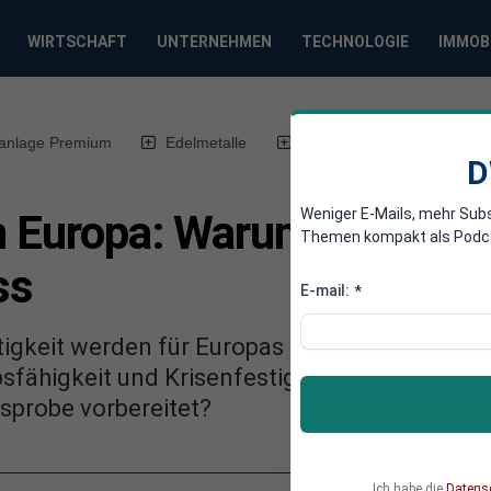
WIRTSCHAFT
UNTERNEHMEN
TECHNOLOGIE
IMMOB
anlage Premium
Edelmetalle
DWN-Magazin
Chin
D
Weniger E-Mails, mehr Sub
in Europa: Warum der Mitt
Themen kompakt als Podcast
ss
E-mail:
*
tigkeit werden für Europas Mittelstand zu en
fähigkeit und Krisenfestigkeit. Wie gut sin
sprobe vorbereitet?
Ich habe die
Datens