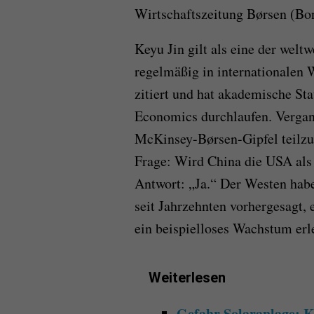
Wirtschaftszeitung Børsen (Bon
Keyu Jin gilt als eine der wel
regelmäßig in internationalen 
zitiert und hat akademische St
Economics durchlaufen. Verga
McKinsey-Børsen-Gipfel teilzun
Frage: Wird China die USA als 
Antwort: „Ja.“ Der Westen hab
seit Jahrzehnten vorhergesagt, 
ein beispielloses Wachstum erl
Weiterlesen
Gefahr Solaranlage: K