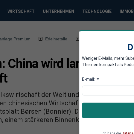
WIRTSCHAFT
UNTERNEHMEN
TECHNOLOGIE
IMMOB
anlage Premium
Edelmetalle
DWN-Magazin
Chin
D
Weniger E-Mails, mehr Sub
China wird langfristig z
Themen kompakt als Podcast
ft
E-mail:
*
lkswirtschaft der Welt und überholt die Verein
n chinesischen Wirtschaftsexpertin Keyu Jin
sblatt Børsen (Bonnier). Die Ökonomin sieh
n, einem stärkeren Binnenkonsum und techno
Ich habe die
Datens