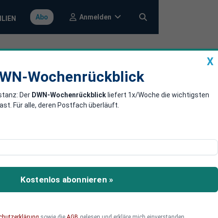
Anmelden
Abo
ILIEN
X
a
DWN-Wochenrückblick
WN-Wochenrückblick
stanz: Der
DWN-Wochenrückblick
liefert 1x/Woche die wichtigsten
ur größten
. Für alle, deren Postfach überläuft.
igten Staaten. Dies ist
 in einem Interview mit
Kostenlos abonnieren »
t dennoch großen Bedarf
logischen Investitionen
chutzerklärung
sowie die
AGB
gelesen und erkläre mich einverstanden.