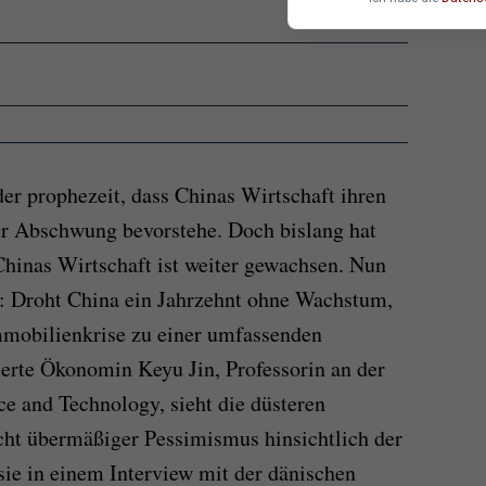
er prophezeit, dass Chinas Wirtschaft ihren
er Abschwung bevorstehe. Doch bislang hat
 Chinas Wirtschaft ist weiter gewachsen. Nun
t: Droht China ein Jahrzehnt ohne Wachstum,
mmobilienkrise zu einer umfassenden
erte Ökonomin Keyu Jin, Professorin an der
e and Technology, sieht die düsteren
cht übermäßiger Pessimismus hinsichtlich der
sie in einem Interview mit der dänischen