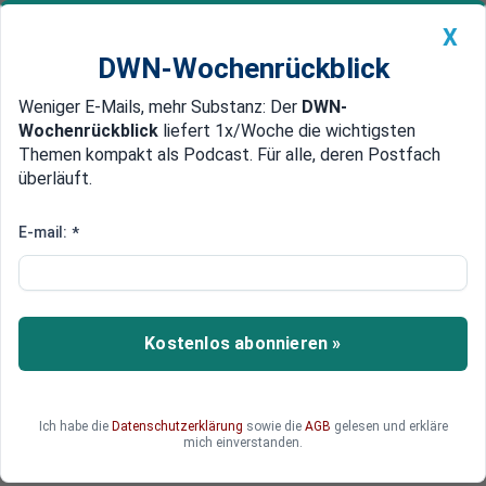
X
DWN-Wochenrückblick
Weniger E-Mails, mehr Substanz: Der
DWN-
Geldanlage Premium
Newsticker
MEIN DWN:
Wochenrückblick
liefert 1x/Woche die wichtigsten
Edelmetalle
DWN-Magazin
China
Themen kompakt als Podcast. Für alle, deren Postfach
überläuft.
DWN-Wochenrückblick
Auto Premium
Dax erreicht Rekordhoch
E-mail:
*
Der Dax erreicht ein neues Allzeithoch, während
die US-Märkte schwächeln – angetrieben von
starken Rüstungswerten, sinkender Inflation und
Kostenlos abonnieren »
einem Milliardenpaket aus Berlin. Trotz
weltweiter Krisen setzt sich die Rally an den
deutschen Börsen fort. Doch wie lange kann das
Ich habe die
Datenschutzerklärung
sowie die
AGB
gelesen und erkläre
gut gehen?
mich einverstanden.