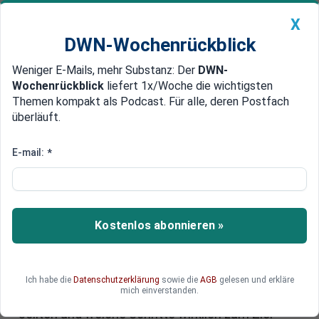
X
DWN-Wochenrückblick
Weniger E-Mails, mehr Substanz: Der
DWN-
Geldanlage Premium
Newsticker
MEIN DWN:
Wochenrückblick
liefert 1x/Woche die wichtigsten
Edelmetalle
DWN-Magazin
China
Themen kompakt als Podcast. Für alle, deren Postfach
überläuft.
DWN-Wochenrückblick
Auto Premium
Eine Million reicht nicht für
E-mail:
*
finanzielle Freiheit: Warum
Millionäre nicht frei sind
Kostenlos abonnieren »
Viele träumen vom sorgenfreien Leben mit einem
Millionenvermögen – doch das ist oft nur eine
Illusion. Zwei erfahrene Investoren erklären,
warum finanzielle Freiheit nicht vom Kontostand
Ich habe die
Datenschutzerklärung
sowie die
AGB
gelesen und erkläre
mich einverstanden.
abhängt, welche Denkfehler Anleger vermeiden
sollten und welche Schritte wirklich zum Ziel