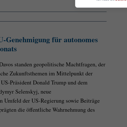
U-Genehmigung für autonomes
onats
Davos standen geopolitische Machtfragen, der
sche Zukunftsthemen im Mittelpunkt der
en US-Präsident Donald Trump und dem
dymyr Selenskyj, neue
m Umfeld der US-Regierung sowie Beiträge
 prägten die öffentliche Wahrnehmung des