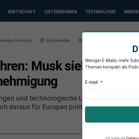
WIRTSCHAFT
UNTERNEHMEN
TECHNOLOGIE
IMMOB
anlage Premium
Edelmetalle
DWN-Magazin
Chin
D
Weniger E-Mails, mehr Sub
ren: Musk sieht zeitnahe
Themen kompakt als Podcast
enehmigung
E-mail:
*
gen und technologische Umbrüche verdichten
ch daraus für Europas politische Handlungsf
Ich habe die
Datens