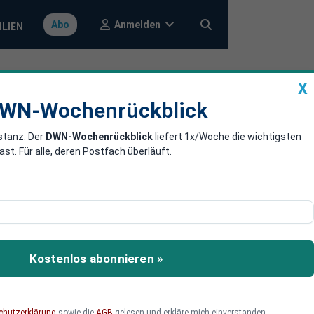
Anmelden
Abo
ILIEN
X
a
DWN-Wochenrückblick
WN-Wochenrückblick
stanz: Der
DWN-Wochenrückblick
liefert 1x/Woche die wichtigsten
 Fortschritte
. Für alle, deren Postfach überläuft.
 sich derzeit spürbar.
ähigkeit und
Kostenlos abonnieren »
chutzerklärung
sowie die
AGB
gelesen und erkläre mich einverstanden.