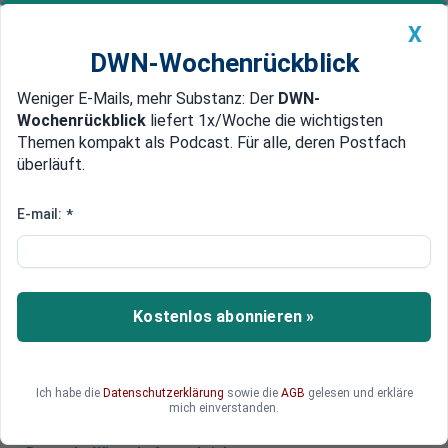
X
DWN-Wochenrückblick
Weniger E-Mails, mehr Substanz: Der
DWN-
Geldanlage Premium
Newsticker
MEIN DWN:
Wochenrückblick
liefert 1x/Woche die wichtigsten
Edelmetalle
DWN-Magazin
China
Themen kompakt als Podcast. Für alle, deren Postfach
überläuft.
DWN-Wochenrückblick
Auto Premium
Russland nach Jahren im Krieg:
E-mail:
*
Droht Putin der Machtverlust?
Putins Krieg gegen die Ukraine zeigt wachsende
Risse in Russlands Militär, Wirtschaft und
Kostenlos abonnieren »
Machtapparat. Wird die Schwäche des Kreml für
Europa zur Entlastung oder zur neuen Gefahr?
Ich habe die
Datenschutzerklärung
sowie die
AGB
gelesen und erkläre
mich einverstanden.