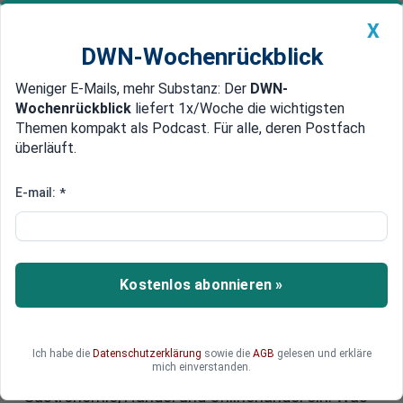
X
DWN-Wochenrückblick
Weniger E-Mails, mehr Substanz: Der
DWN-
Geldanlage Premium
Newsticker
MEIN DWN:
Wochenrückblick
liefert 1x/Woche die wichtigsten
Edelmetalle
DWN-Magazin
China
Themen kompakt als Podcast. Für alle, deren Postfach
überläuft.
DWN-Wochenrückblick
Auto Premium
EU-Verpackungsverordnung:
E-mail:
*
Einweg-Ära vor dem radikalen
Aus in Europa
Kostenlos abonnieren »
Zucker im Tütchen, Ketchup im Mini-Beutel,
Shampoo im Hotel-Sachet – genau diese
Alltagsdetails verschwinden bald aus Europas
Servicewelt. Die EU zieht die Reißleine bei
Ich habe die
Datenschutzerklärung
sowie die
AGB
gelesen und erkläre
mich einverstanden.
Einwegverpackungen und greift tief in
Gastronomie, Handel und Onlinehandel ein. Was