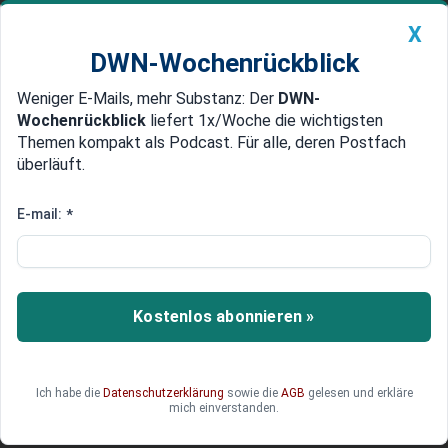
X
DWN-Wochenrückblick
Weniger E-Mails, mehr Substanz: Der
DWN-
Geldanlage Premium
Newsticker
MEIN DWN:
Wochenrückblick
liefert 1x/Woche die wichtigsten
Edelmetalle
DWN-Magazin
China
Themen kompakt als Podcast. Für alle, deren Postfach
überläuft.
DWN-Wochenrückblick
Auto Premium
US-Marktbericht: Wall Street
E-mail:
*
uneinheitlich, da Apple nachgibt
und Nike zulegt
Kostenlos abonnieren »
Ein Handelstag der Gegensätze: Was die
Stimmung der Anleger heute maßgeblich
beeinflusst hat
Ich habe die
Datenschutzerklärung
sowie die
AGB
gelesen und erkläre
mich einverstanden.