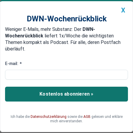
X
DWN-Wochenrückblick
Weniger E-Mails, mehr Substanz: Der
DWN-
Geldanlage Premium
Newsticker
MEIN DWN:
Wochenrückblick
liefert 1x/Woche die wichtigsten
Edelmetalle
DWN-Magazin
China
Themen kompakt als Podcast. Für alle, deren Postfach
überläuft.
DWN-Wochenrückblick
Auto Premium
Hitzewelle befeuert Nachfrage –
E-mail:
*
nicht nur nach Ventilatoren
Die Temperaturen steigen immer weiter. Die
Menschen suchen nach Wegen, um die Hitze
Kostenlos abonnieren »
erträglicher zu machen. Einige Produkte sind
besonders gefragt – weshalb es vereinzelt zu
Engpässen kommen kann.
Ich habe die
Datenschutzerklärung
sowie die
AGB
gelesen und erkläre
mich einverstanden.