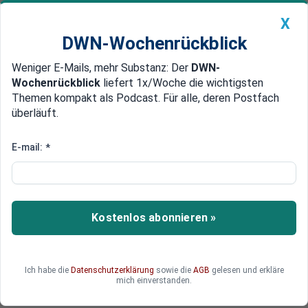
X
DWN-Wochenrückblick
Weniger E-Mails, mehr Substanz: Der
DWN-
Geldanlage Premium
Newsticker
MEIN DWN:
Wochenrückblick
liefert 1x/Woche die wichtigsten
Edelmetalle
DWN-Magazin
China
Themen kompakt als Podcast. Für alle, deren Postfach
überläuft.
DWN-Wochenrückblick
Auto Premium
Mit dem Bürgergeld
E-mail:
*
verabschiedet sich Deutschland
als Wirtschaftsmacht
Kostenlos abonnieren »
Deutschland führt ein „Bürgergeld“ ein. Ähnlich
paradiesische Zustände gab es zuletzt in den
neunziger Jahren und machten das Land zum
„kranken Mann Europas“.
Ich habe die
Datenschutzerklärung
sowie die
AGB
gelesen und erkläre
mich einverstanden.