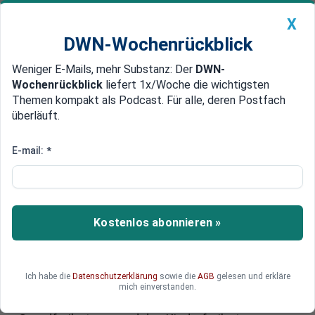
X
DWN-Wochenrückblick
Weniger E-Mails, mehr Substanz: Der
DWN-
Geldanlage Premium
Newsticker
MEIN DWN:
Wochenrückblick
liefert 1x/Woche die wichtigsten
Edelmetalle
DWN-Magazin
China
Themen kompakt als Podcast. Für alle, deren Postfach
überläuft.
DWN-Wochenrückblick
Auto Premium
Neue Steuerklassen und
E-mail:
*
Freibeträge: Was sich ändert
Das Bundeskabinett will mehrere Entlastungen
bei der Einkommensteuer auf den Weg bringen
Kostenlos abonnieren »
und berät das zweite Jahressteuergesetzes von
Finanzminister Christian Lindner (FDP). Für
Ehepaare und Lebenspartner ist es besonders
Ich habe die
Datenschutzerklärung
sowie die
AGB
gelesen und erkläre
interessant. In dem Gesetz enthalten ist auch
mich einverstanden.
eine mehrfache Anpassung des