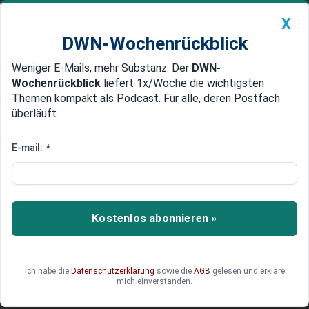
X
DWN-Wochenrückblick
Weniger E-Mails, mehr Substanz: Der
DWN-
Geldanlage Premium
Newsticker
MEIN DWN:
Wochenrückblick
liefert 1x/Woche die wichtigsten
Edelmetalle
DWN-Magazin
China
Themen kompakt als Podcast. Für alle, deren Postfach
überläuft.
DWN-Wochenrückblick
Auto Premium
Bestes Bundesland für
E-mail:
*
Unternehmen: Sachsen überholt
Bayern
Kostenlos abonnieren »
In Bundesländer-Vergleichen wirtschaftlicher
Attraktivität lag in der Vergangenheit häufig
Bayern vorn, der Westen vor dem Osten. Doch
das hat sich geändert.
Ich habe die
Datenschutzerklärung
sowie die
AGB
gelesen und erkläre
mich einverstanden.