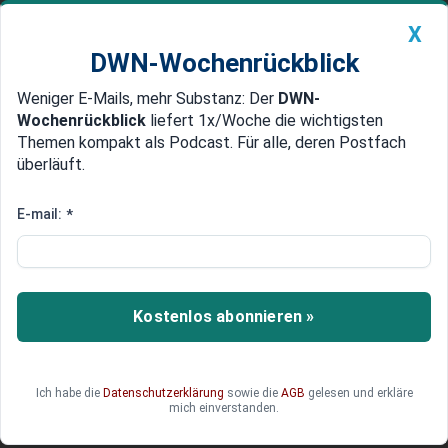
X
DWN-Wochenrückblick
Weniger E-Mails, mehr Substanz: Der
DWN-
Geldanlage Premium
Newsticker
MEIN DWN:
Wochenrückblick
liefert 1x/Woche die wichtigsten
Edelmetalle
DWN-Magazin
China
Themen kompakt als Podcast. Für alle, deren Postfach
überläuft.
DWN-Wochenrückblick
Auto Premium
Uniper-Aktie: Starker Start –
E-mail:
*
Prognose bestätigt
Der Energiekonzern Uniper überzeugt mit deutlich
verbesserten Quartalszahlen und bestätigt den
Kostenlos abonnieren »
Ausblick für 2026. Das Gas- und LNG-
Beschaffungsportfolio sei gegenüber
geopolitischen Risiken und daraus resultierenden
Ich habe die
Datenschutzerklärung
sowie die
AGB
gelesen und erkläre
Marktschwankungen breit aufgestellt.
mich einverstanden.