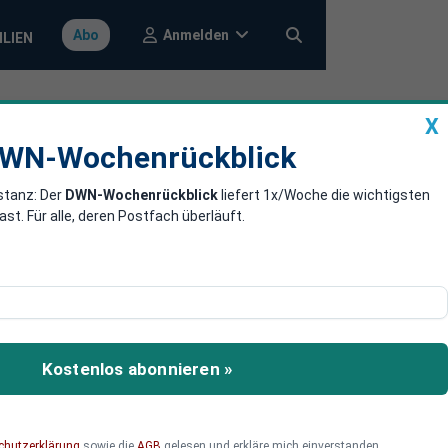
Anmelden
Abo
ILIEN
X
a
DWN-Wochenrückblick
WN-Wochenrückblick
stanz: Der
DWN-Wochenrückblick
liefert 1x/Woche die wichtigsten
ban schmiedet
. Für alle, deren Postfach überläuft.
EU-Rats. Eine der
terdessen schmiedet
Kostenlos abonnieren »
U-Parlament, dem auch die
chutzerklärung
sowie die
AGB
gelesen und erkläre mich einverstanden.