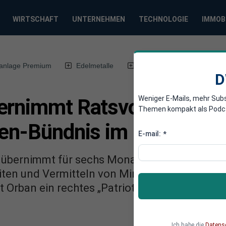
WIRTSCHAFT
UNTERNEHMEN
TECHNOLOGIE
IMMOB
anlage Premium
Edelmetalle
DWN-Magazin
Chin
D
Weniger E-Mails, mehr Sub
ernimmt Ratsvorsitz - Or
Themen kompakt als Podcast
ien-Bündnis im Parlament
E-mail:
*
 übernimmt für sechs Monate den Vorsitz des 
iten und Vermitteln von Ministertreffen. Un
t Orban ein rechtes „Patrioten-Bündnis“ im E
Ich habe die
Datens