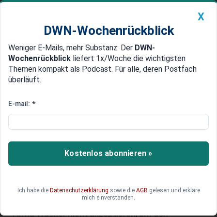
X
DWN-Wochenrückblick
Weniger E-Mails, mehr Substanz: Der
DWN-
Geldanlage Premium
Newsticker
MEIN DWN:
Wochenrückblick
liefert 1x/Woche die wichtigsten
Edelmetalle
DWN-Magazin
China
Themen kompakt als Podcast. Für alle, deren Postfach
überläuft.
DWN-Wochenrückblick
Auto Premium
Markenstreit eskaliert: Ritter
E-mail:
*
Sport kämpft weiter um das
Schoko-Quadrat
Kostenlos abonnieren »
Der Schokoladenhersteller Ritter Sport setzt den
juristischen Feldzug gegen einen quadratischen
Haferriegel aus Mannheim fort und zieht vor das
Oberlandesgericht Stuttgart. Das Unternehmen
Ich habe die
Datenschutzerklärung
sowie die
AGB
gelesen und erkläre
mich einverstanden.
will die erstinstanzliche Niederlage gegen die
Firma Wacker nicht akzeptieren, um den