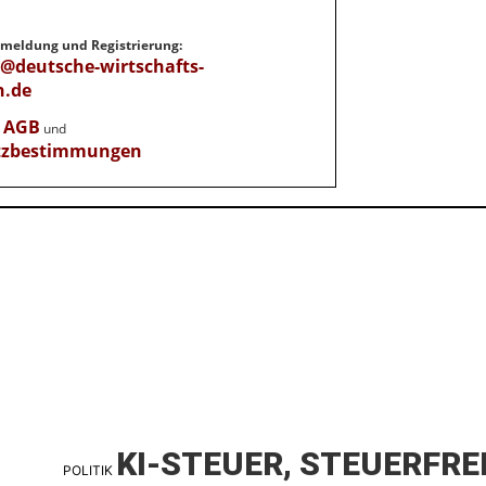
Anmeldung und Registrierung:
e@deutsche-wirtschafts-
n.de
AGB
e
und
tzbestimmungen
KI-STEUER, STEUERFRE
POLITIK