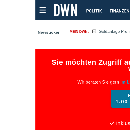
POLITIK
FINANZEN
Geldanlage Pre
MEIN DWN:
Newsticker
Sie möchten Zugriff 
Wir beraten Sie gern
im L
1.00
Inklus