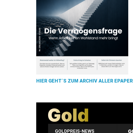
HIER GEHT´S ZUM ARCHIV ALLER EPAPER
G
GOLDPREIS-NEWS