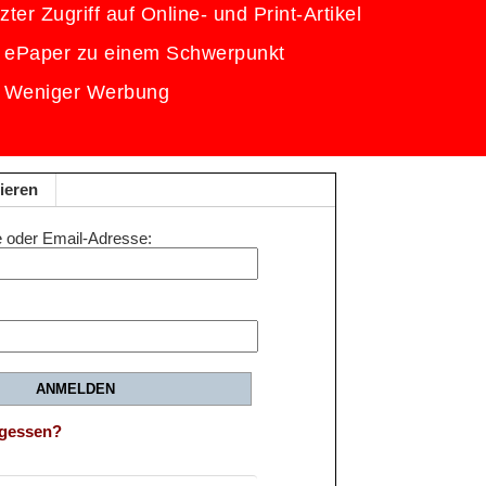
ter Zugriff auf Online- und Print-Artikel
 ePaper zu einem Schwerpunkt
Weniger Werbung
ieren
 oder Email-Adresse
ANMELDEN
rgessen?