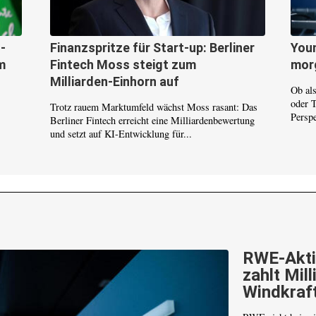
-
Finanzspritze für Start-up: Berliner
Youn
m
Fintech Moss steigt zum
mor
Milliarden-Einhorn auf
Ob al
oder 
Trotz rauem Marktumfeld wächst Moss rasant: Das
Persp
Berliner Fintech erreicht eine Milliardenbewertung
und setzt auf KI-Entwicklung für...
RWE-Akti
zahlt Mill
Windkraf