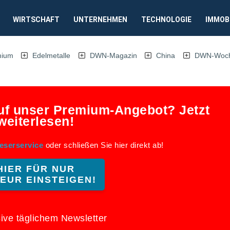
WIRTSCHAFT
UNTERNEHMEN
TECHNOLOGIE
IMMOB
mium
Edelmetalle
DWN-Magazin
China
DWN-Woche
auf unser Premium-Angebot? Jetzt
weiterlesen!
eserservice
oder schließen Sie hier direkt ab!
HIER FÜR NUR
 EUR EINSTEIGEN!
ive täglichem Newsletter