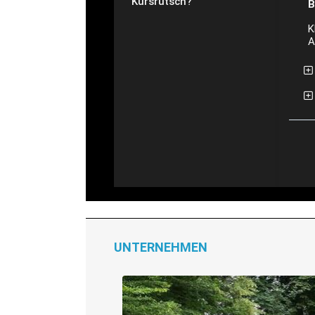
Kursrutsch?
B
K
A
UNTERNEHMEN