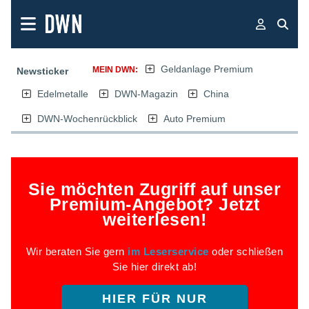
Geldanlage Premium
MEIN DWN:
Newsticker
Edelmetalle
DWN-Magazin
China
DWN-Wochenrückblick
Auto Premium
Sie möchten Zugriff auf unser
Premium-Angebot? Jetzt
weiterlesen!
Wir beraten Sie gern
im Leserservice
oder schließen
Sie hier direkt ab!
HIER FÜR NUR