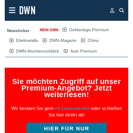
Geldanlage Premium
MEIN DWN:
Newsticker
Edelmetalle
DWN-Magazin
China
DWN-Wochenrückblick
Auto Premium
Sie möchten Zugriff auf unser
Premium-Angebot? Jetzt
weiterlesen!
Wir beraten Sie gern
im Leserservice
oder schließen
Sie hier direkt ab!
HIER FÜR NUR