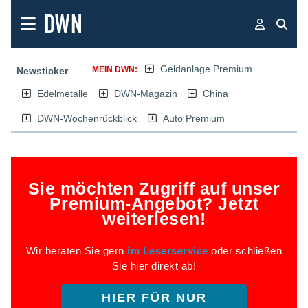
Geldanlage Premium
MEIN DWN:
Newsticker
Edelmetalle
DWN-Magazin
China
DWN-Wochenrückblick
Auto Premium
Sie möchten Zugriff auf unser
Premium-Angebot? Jetzt
weiterlesen!
Wir beraten Sie gern
im Leserservice
oder schließen
Sie hier direkt ab!
HIER FÜR NUR