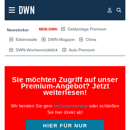
Geldanlage Premium
MEIN DWN:
Newsticker
Edelmetalle
DWN-Magazin
China
DWN-Wochenrückblick
Auto Premium
Sie möchten Zugriff auf unser
Premium-Angebot? Jetzt
weiterlesen!
Wir beraten Sie gern
im Leserservice
oder schließen
Sie hier direkt ab!
HIER FÜR NUR