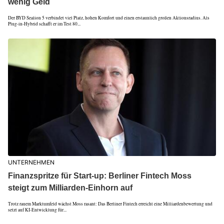
wenig Geld
Der BYD Sealion 5 verbindet viel Platz, hohen Komfort und einen erstaunlich großen Aktionsradius. Als
Plug-in-Hybrid schafft er im Test 80...
UNTERNEHMEN
Finanzspritze für Start-up: Berliner Fintech Moss
steigt zum Milliarden-Einhorn auf
Trotz rauem Marktumfeld wächst Moss rasant: Das Berliner Fintech erreicht eine Milliardenbewertung und
setzt auf KI-Entwicklung für...