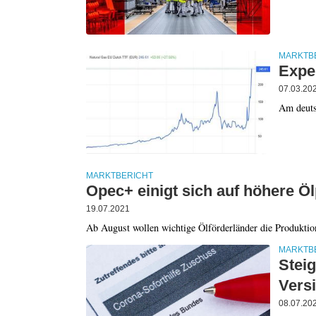
MARKTB
Expe
07.03.20
Am deutsc
MARKTBERICHT
Opec+ einigt sich auf höhere Ö
19.07.2021
Ab August wollen wichtige Ölförderländer die Produktion
MARKTB
Stei
Vers
08.07.20