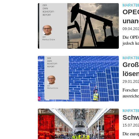
MARKTB
OPEC
unan
09.04.20
Die OPEC
jedoch ke
MARKTB
Groß
lösen
29.01.20
Forscher 
ausreiche
MARKTB
Schw
15.07.20
Die europ