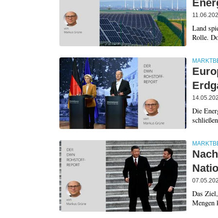
Ener
11.06.20
Land spie
Rolle. Do
MARKTB
Euro
Erdg
14.05.20
Die Ener
schließen
MARKTB
Nach
Nati
07.05.20
Das Ziel,
Mengen k