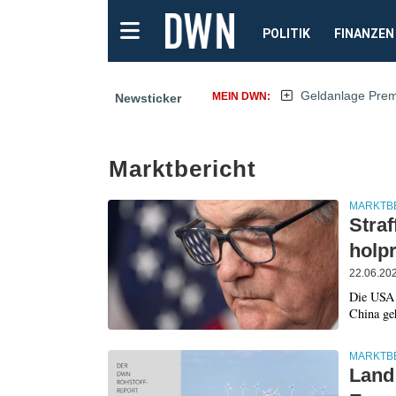
POLITIK
FINANZEN
Geldanlage Pre
MEIN DWN:
Newsticker
Marktbericht
MARKTB
Straf
holpr
22.06.20
Die USA l
China ge
MARKTB
Land