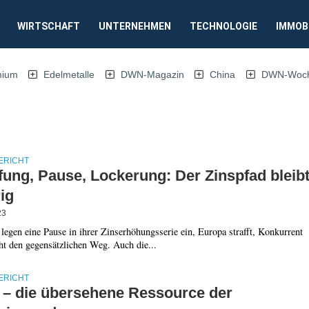
WIRTSCHAFT
UNTERNEHMEN
TECHNOLOGIE
IMMOB
mium
Edelmetalle
DWN-Magazin
China
DWN-Woche
ERICHT
fung, Pause, Lockerung: Der Zinspfad bleib
ig
23
egen eine Pause in ihrer Zinserhöhungsserie ein, Europa strafft, Konkurrent
ht den gegensätzlichen Weg. Auch die...
ERICHT
 – die übersehene Ressource der