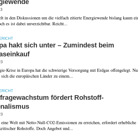
giewende
23
lt in den Diskussionen um die vielfach zitierte Energiewende bislang kaum ei
ch es ist dabei unverzichtbar. Reicht...
ERICHT
pa hakt sich unter – Zumindest beim
aseinkauf
23
gie-Krise in Europa hat die schwierige Versorgung mit Erdgas offengelegt. Nu
 sich die europäischen Länder zu einem...
ERICHT
fragewachstum fördert Rohstoff-
onalismus
23
 eine Welt mit Netto-Null-CO2-Emissionen zu erreichen, erfordert erhebliche
ritischer Rohstoffe. Doch Angebot und...