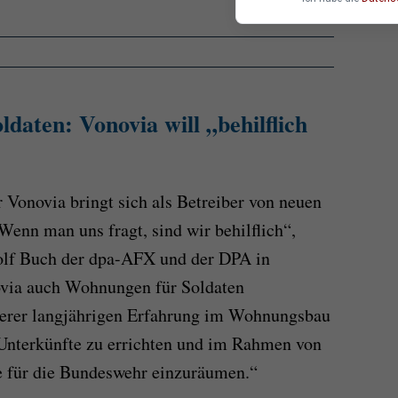
ldaten: Vonovia will „behilflich
 Vonovia bringt sich als Betreiber von neuen
Wenn man uns fragt, sind wir behilflich“,
olf Buch der dpa-AFX und der DPA in
ovia auch Wohnungen für Soldaten
nserer langjährigen Erfahrung im Wohnungsbau
 Unterkünfte zu errichten und im Rahmen von
 für die Bundeswehr einzuräumen.“