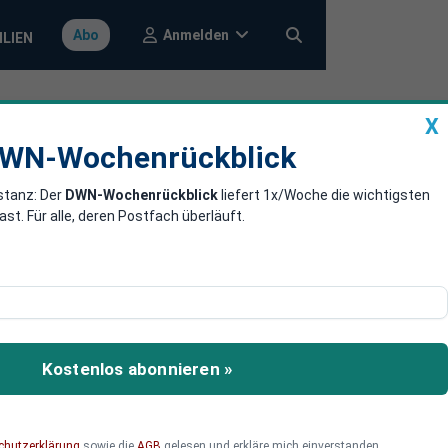
Anmelden
Abo
ILIEN
X
a
DWN-Wochenrückblick
WN-Wochenrückblick
stanz: Der
DWN-Wochenrückblick
liefert 1x/Woche die wichtigsten
a will neue
. Für alle, deren Postfach überläuft.
er wird, müssen die neuen
ia dient sich der
Kostenlos abonnieren »
chutzerklärung
sowie die
AGB
gelesen und erkläre mich einverstanden.