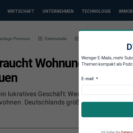
WIRTSCHAFT
UNTERNEHMEN
TECHNOLOGIE
IMMOB
anlage Premium
Edelmetalle
DWN-Magazin
Chin
D
Weniger E-Mails, mehr Sub
aucht Wohnungen: Vonovi
Themen kompakt als Podcast
auen
E-mail:
*
in lukratives Geschäft: Wenn die Truppe größ
ohnen. Deutschlands größter Vermieter Vonov
Ich habe die
Datens