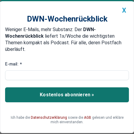
X
DWN-Wochenrückblick
Weniger E-Mails, mehr Substanz: Der
DWN-
Geldanlage Premium
Newsticker
MEIN DWN:
Wochenrückblick
liefert 1x/Woche die wichtigsten
Edelmetalle
DWN-Magazin
China
Themen kompakt als Podcast. Für alle, deren Postfach
überläuft.
DWN-Wochenrückblick
Auto Premium
Immobilienmarkt verliert an
E-mail:
*
Schwung
Der Boom auf dem deutschen Immobilienmarkt
gerät ins Stocken. Nach Jahren kräftiger
Kostenlos abonnieren »
Zuwächse steigen die Preise nur noch minimal –
bei Eigentumswohnungen sinken sie sogar
leicht.
Ich habe die
Datenschutzerklärung
sowie die
AGB
gelesen und erkläre
mich einverstanden.