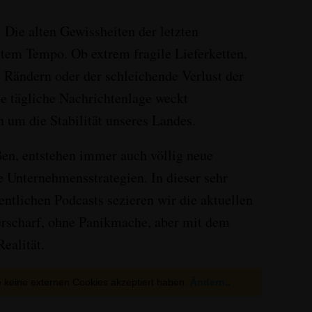
: Die alten Gewissheiten der letzten
ntem Tempo. Ob extrem fragile Lieferketten,
 Rändern oder der schleichende Verlust der
e tägliche Nachrichtenlage weckt
n um die Stabilität unseres Landes.
ßen, entstehen immer auch völlig neue
 Unternehmensstrategien. In dieser sehr
ntlichen Podcasts sezieren wir die aktuellen
erscharf, ohne Panikmache, aber mit dem
ealität.
ie keine externen Cookies akzeptiert haben.
Ändern..