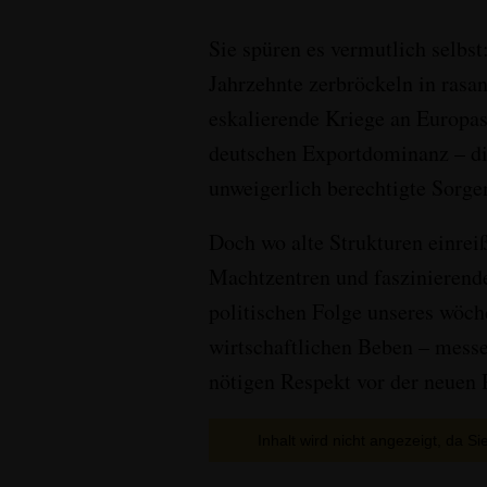
Sie spüren es vermutlich selbst
Jahrzehnte zerbröckeln in rasa
eskalierende Kriege an Europas
deutschen Exportdominanz – di
unweigerlich berechtigte Sorge
Doch wo alte Strukturen einrei
Machtzentren und faszinierende
politischen Folge unseres wöche
wirtschaftlichen Beben – mess
nötigen Respekt vor der neuen R
Inhalt wird nicht angezeigt, da S