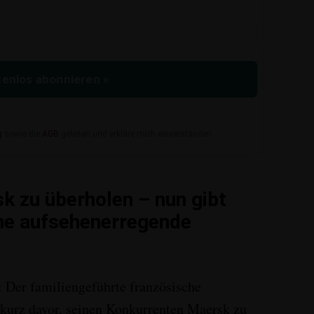
enlos abonnieren »
g
sowie die
AGB
gelesen und erkläre mich einverstanden.
sk zu überholen – nun gibt
ne aufsehenerregende
:
Der familiengeführte französische
urz davor, seinen Konkurrenten Maersk zu