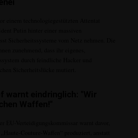
enei
or einem technologiegestützten Attentat
sident Putin hinter einer massiven
ässt Sicherheitssysteme vom Netz nehmen
. Die
nnen zunehmend, dass ihr eigenes,
system durch feindliche Hacker und
ichen Sicherheitslücke mutiert
.
 warnt eindringlich: "Wir
schen Waffen!"
r EU-Verteidigungskommissar warnt davor,
e „Haute-Couture-Waffen“ produziert, anstatt