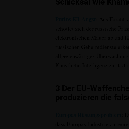
Schicksal wie Kham
Putins KI-Angst
:
Aus Furcht v
schottet sich der russische Prä
elektronischen Mauer ab und l
russischen Geheimdienste erke
allgegenwärtiges Überwachungs
Künstliche Intelligenz zur tödl
3
Der EU-Waffenchef
produzieren die fal
Europas Rüstungsproblem
:
De
dass Europas Industrie zu teur