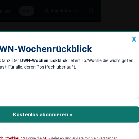
Anmelden
Abo
ILIEN
X
a
DWN-Wochenrückblick
WN-Wochenrückblick
stanz: Der
DWN-Wochenrückblick
liefert 1x/Woche die wichtigsten
ückblick –
. Für alle, deren Postfach überläuft.
 DWN-Wochenrückblick
Kostenlos abonnieren »
chutzerklärung
sowie die
AGB
gelesen und erkläre mich einverstanden.