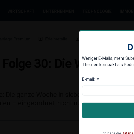
WIRTSCHAFT
UNTERNEHMEN
TECHNOLOGIE
IMMOB
anlage Premium
Edelmetalle
DWN-Magazin
Chin
D
Weniger E-Mails, mehr Sub
olge 30: Die Woche im R
Themen kompakt als Podcast
E-mail:
*
da: Die ganze Woche in sieben Minuten. Der
hlen – eingeordnet, nicht nur aufgezählt.
Ich habe die
Datens