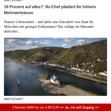
WIRTSCHAFT
19 Prozent auf alles?: Ifo-Chef plädiert für höhere
Mehrwertsteuer
Teurere Lebensmittel – und dafür eine Gutschrift vom Staat für
Menschen mit geringen Einkommen? Das schlägt ein führender
deutscher...
WIRTSCHAFT
Industrie legt zu: Rhein wird zum Konjunkturrisiko
3 Monate DWN für nur 4,99 EUR
>> Ja, ich will Zugang >>