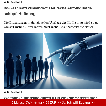
WIRTSCHAFT
Ifo-Geschäftsklimaindex: Deutsche Autoindustrie
schöpft Hoffnung
Die Erwartungen in der aktuellen Umfrage des Ifo-Instituts sind so gut
wie seit mehr als drei Jahren nicht mehr. Das überdeckt die aktuell...
WIRTSCHAFT
Weltbank: Jobrisiko durch KI in einkommensstarken
3 Monate DWN für nur 4,99 EUR
>> Ja, ich will Zugang >>
Ländern höher