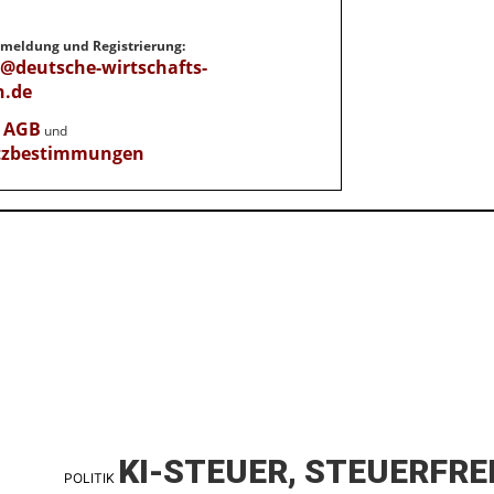
Anmeldung und Registrierung:
e@deutsche-wirtschafts-
n.de
AGB
e
und
tzbestimmungen
KI-STEUER, STEUERFRE
POLITIK