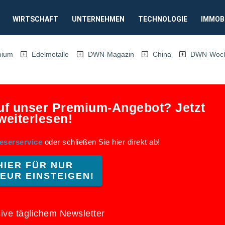
WIRTSCHAFT
UNTERNEHMEN
TECHNOLOGIE
IMMOB
mium
Edelmetalle
DWN-Magazin
China
DWN-Woche
auf unser Premium-Angebot? Jetzt
weiterlesen!
eserservice
oder schließen Sie hier direkt ab!
HIER FÜR NUR
 EUR EINSTEIGEN!
ive täglichem Newsletter