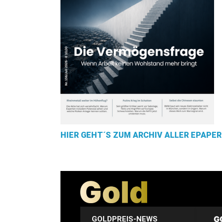
HIER GEHT´S ZUM ARCHIV ALLER EPAPER
G
GOLDPREIS-NEWS