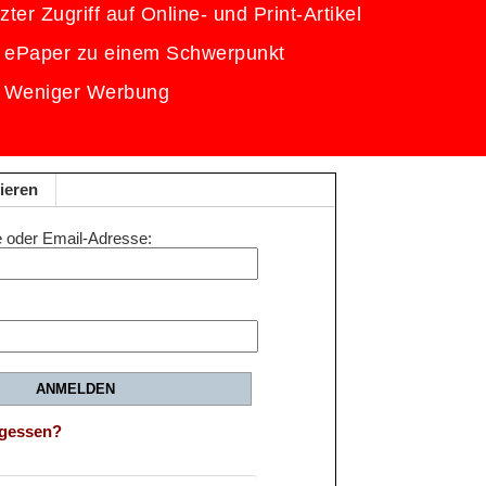
ter Zugriff auf Online- und Print-Artikel
 ePaper zu einem Schwerpunkt
Weniger Werbung
ieren
 oder Email-Adresse
ANMELDEN
rgessen?