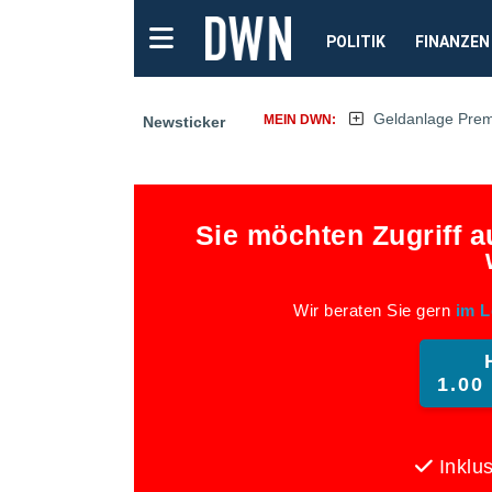
POLITIK
FINANZEN
Geldanlage Pre
MEIN DWN:
Newsticker
Sie möchten Zugriff 
Wir beraten Sie gern
im L
1.00
Inklus