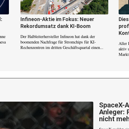
:
Infineon-Aktie im Fokus: Neuer
Die
Rekordumsatz dank KI-Boom
prof
Kont
inne
Der Halbleiterhersteller Infineon hat dank der
mesa
boomenden Nachfrage für Stromchips für KI-
Aller 
Rechenzentren im dritten Geschäftsquartal einen...
aktiv 
Markt.
SpaceX-A
Anleger: 
nicht meh