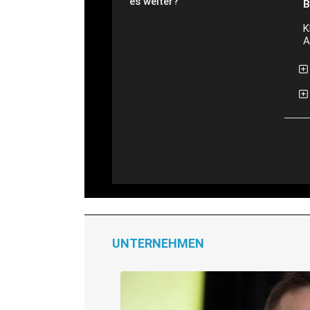
es weiter?
B
K
A
UNTERNEHMEN