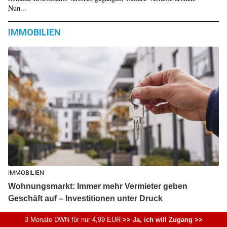
Nun...
IMMOBILIEN
IMMOBILIEN
Wohnungsmarkt: Immer mehr Vermieter geben
Geschäft auf – Investitionen unter Druck
Wohnungsmangel, steigende Kosten und wachsende Unsicherheit
3 Monate DWN für nur 4,99 EUR
>> Ja, ich will Zugang >>
setzen den Wohnungsmarkt unter Druck. Immer mehr Privatvermieter