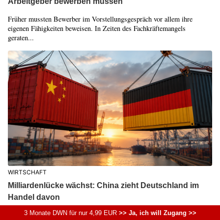
Arbeitgeber bewerben müssen
Früher mussten Bewerber im Vorstellungsgespräch vor allem ihre
eigenen Fähigkeiten beweisen. In Zeiten des Fachkräftemangels
geraten...
WIRTSCHAFT
Milliardenlücke wächst: China zieht Deutschland im
Handel davon
3 Monate DWN für nur 4,99 EUR
>> Ja, ich will Zugang >>
China baut seine Position im Handel mit Deutschland weiter aus. Die