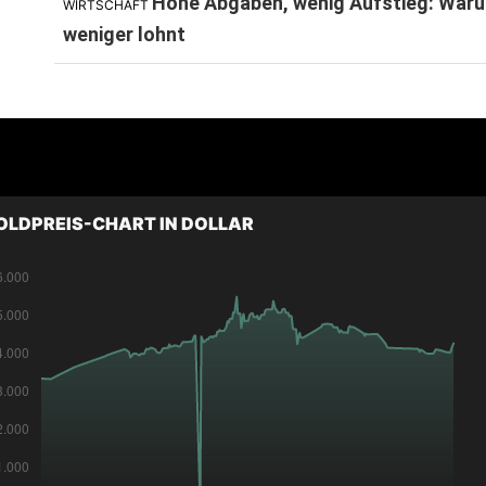
Hohe Abgaben, wenig Aufstieg: Waru
WIRTSCHAFT
weniger lohnt
OLDPREIS-CHART IN DOLLAR