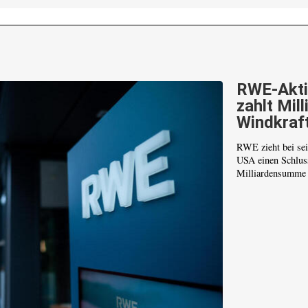
RWE-Akti
zahlt Mill
Windkraf
RWE zieht bei sei
USA einen Schluss
Milliardensumme v