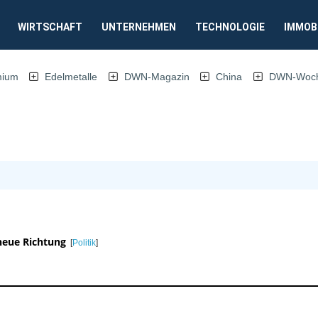
WIRTSCHAFT
UNTERNEHMEN
TECHNOLOGIE
IMMOB
mium
Edelmetalle
DWN-Magazin
China
DWN-Woche
neue Richtung
[
Politik
]