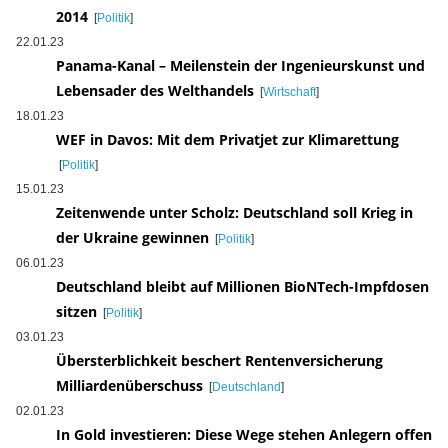
2014
[
Politik
]
22.01.23
Panama-Kanal – Meilenstein der Ingenieurskunst und
Lebensader des Welthandels
[
Wirtschaft
]
18.01.23
WEF in Davos: Mit dem Privatjet zur Klimarettung
[
Politik
]
15.01.23
Zeitenwende unter Scholz: Deutschland soll Krieg in
der Ukraine gewinnen
[
Politik
]
06.01.23
Deutschland bleibt auf Millionen BioNTech-Impfdosen
sitzen
[
Politik
]
03.01.23
Übersterblichkeit beschert Rentenversicherung
Milliardenüberschuss
[
Deutschland
]
02.01.23
In Gold investieren: Diese Wege stehen Anlegern offen