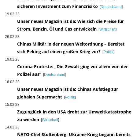
sicheren Investment zum Finanzrisiko
[
Deutschland
]
19.03.23
Unser neues Magazin ist da: Wie sich die Preise für
Strom, Benzin, Öl und Gas entwickeln
[
Wirtschaft
]
26.02.23
Chinas Militär in der neuen Weltordnung – Bereitet
sich Peking auf einen großen Krieg vor?
[
Politik
]
19.02.23
Corona-Proteste: „Die Gewalt ging vor allem von der
Polizei aus“
[
Deutschland
]
16.02.23
Unser neues Magazin ist da: Chinas Aufstieg zur
globalen Supermacht
[
Politik
]
15.02.23
Zugunglück in den USA droht zur Umweltkatastrophe
zu werden
[
Wirtschaft
]
14.02.23
NATO-Chef Stoltenberg: Ukraine-Krieg begann bereits