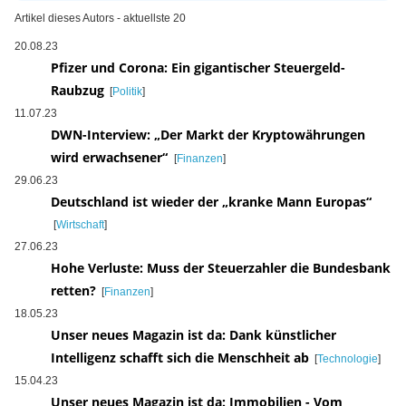
Artikel dieses Autors - aktuellste 20
20.08.23
Pfizer und Corona: Ein gigantischer Steuergeld-
Raubzug
[
Politik
]
11.07.23
DWN-Interview: „Der Markt der Kryptowährungen
wird erwachsener“
[
Finanzen
]
29.06.23
Deutschland ist wieder der „kranke Mann Europas“
[
Wirtschaft
]
27.06.23
Hohe Verluste: Muss der Steuerzahler die Bundesbank
retten?
[
Finanzen
]
18.05.23
Unser neues Magazin ist da: Dank künstlicher
Intelligenz schafft sich die Menschheit ab
[
Technologie
]
15.04.23
Unser neues Magazin ist da: Immobilien - Vom