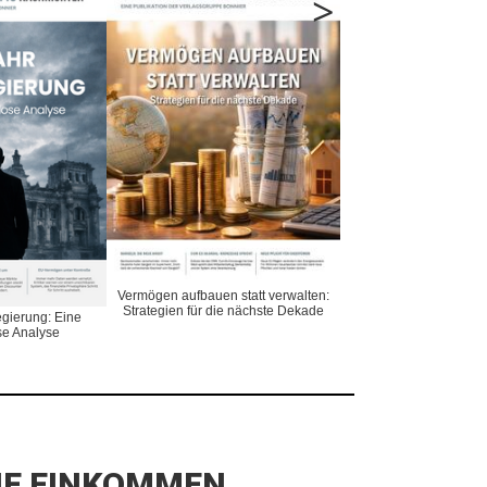
>
Vermögen aufbauen statt verwalten:
Kampf um Rohstoffe: D
Strategien für die nächste Dekade
des 21. Jahrhu
gierung: Eine
e Analyse
IE EINKOMMEN,