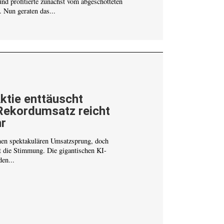
und profitierte zunächst vom abgeschotteten
 Nun geraten das...
ktie enttäuscht
Rekordumsatz reicht
r
nen spektakulären Umsatzsprung, doch
t die Stimmung. Die gigantischen KI-
en...