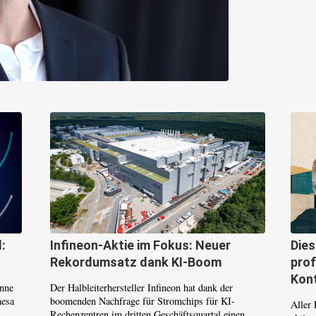
:
Infineon-Aktie im Fokus: Neuer
Die
Rekordumsatz dank KI-Boom
prof
Kont
inne
Der Halbleiterhersteller Infineon hat dank der
mesa
boomenden Nachfrage für Stromchips für KI-
Aller 
Rechenzentren im dritten Geschäftsquartal einen...