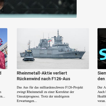
d
Rheinmetall-Aktie verliert
Siem
Rückenwind nach F126-Aus
den
Das Aus für das milliardenschwere F126-Projekt
Der A
n
zwingt Rheinmetall zu einer Korrektur der
Auch 
n...
Umsatzprognose. Trotz der niedrigeren
Healt
Erwartungen...
voran.