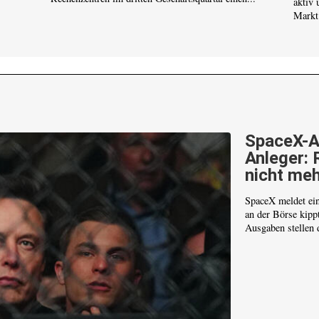
aktiv 
Markt.
SpaceX-A
Anleger: 
nicht meh
SpaceX meldet ei
an der Börse kipp
Ausgaben stellen d