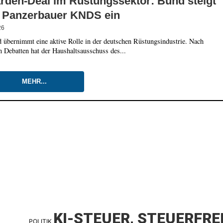
arden-Deal im Rüstungssektor: Bund steigt
 Panzerbauer KNDS ein
26
 übernimmt eine aktive Rolle in der deutschen Rüstungsindustrie. Nach
n Debatten hat der Haushaltsausschuss des...
MEHR...
KI-STEUER, STEUERFRE
POLITIK