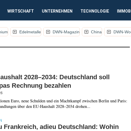
WIRTSCHAFT
UNTERNEHMEN
TECHNOLOGIE
IMMOB
mium
Edelmetalle
DWN-Magazin
China
DWN-Woc
KEL, KOMMENTARE UND ANALYSEN)
aushalt 2028–2034: Deutschland soll
pas Rechnung bezahlen
26
lionen Euro, neue Schulden und ein Machtkampf zwischen Berlin und Paris:
andlungen über den EU-Haushalt 2028–2034 drohen...
N
u Frankreich, adieu Deutschland: Wohin