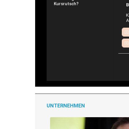
Kursrutsch?
B
K
A
UNTERNEHMEN