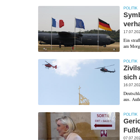
POLITIK
Symb
verh
17.07.20
Ein stra
am Morge
POLITIK
Zivil
sich
16.07.20
Deutschla
aus. Auß
POLITIK
Geric
Fußf
07.07.20