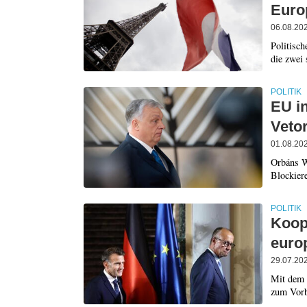
Euro
06.08.20
Politisc
die zwei 
POLITIK
EU i
Veto
01.08.20
Orbáns W
Blockier
POLITIK
Koop
euro
29.07.20
Mit dem 
zum Vorb