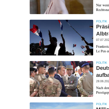
Nur wenig
Rechtsnat
POLITIK
Präs
Albtr
07.07.20
Frankreic
Le Pen e
POLITIK
Deut
aufb
28.06.20
Nach dem
Prestigep
POLITIK