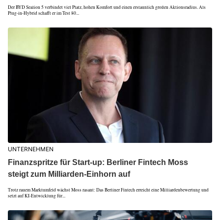
Der BYD Sealion 5 verbindet viel Platz, hohen Komfort und einen erstaunlich großen Aktionsradius. Als
Plug-in-Hybrid schafft er im Test 80...
UNTERNEHMEN
Finanzspritze für Start-up: Berliner Fintech Moss
steigt zum Milliarden-Einhorn auf
Trotz rauem Marktumfeld wächst Moss rasant: Das Berliner Fintech erreicht eine Milliardenbewertung und
setzt auf KI-Entwicklung für...