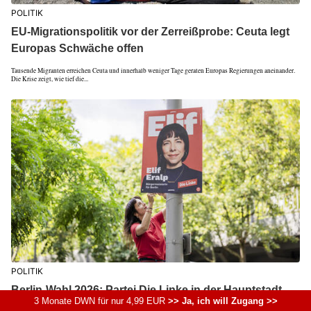
POLITIK
EU-Migrationspolitik vor der Zerreißprobe: Ceuta legt
Europas Schwäche offen
Tausende Migranten erreichen Ceuta und innerhalb weniger Tage geraten Europas Regierungen aneinander.
Die Krise zeigt, wie tief die...
POLITIK
Berlin-Wahl 2026: Partei Die Linke in der Hauptstadt
3 Monate DWN für nur 4,99 EUR
>> Ja, ich will Zugang >>
derzeit auf Platz eins