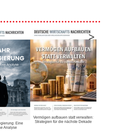
>
Vermögen aufbauen statt verwalten:
Kampf um Rohstoffe: D
Strategien für die nächste Dekade
des 21. Jahrhu
gierung: Eine
e Analyse