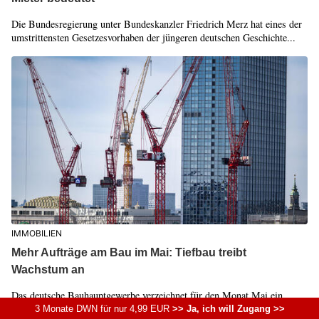
Die Bundesregierung unter Bundeskanzler Friedrich Merz hat eines der
umstrittensten Gesetzesvorhaben der jüngeren deutschen Geschichte...
IMMOBILIEN
Mehr Aufträge am Bau im Mai: Tiefbau treibt
Wachstum an
Das deutsche Bauhauptgewerbe verzeichnet für den Monat Mai ein
spürbares Plus bei den Bestelleingängen. Getrieben von einer
3 Monate DWN für nur 4,99 EUR
>> Ja, ich will Zugang >>