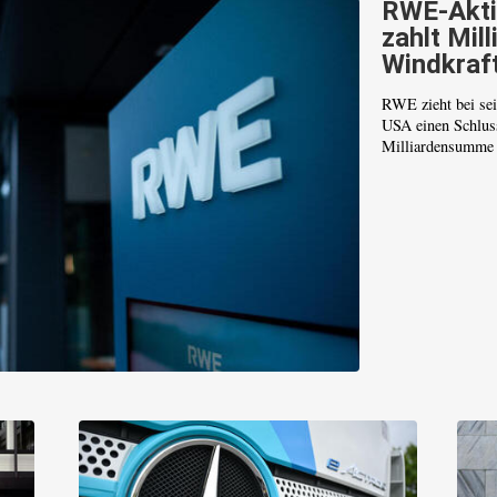
RWE-Akti
zahlt Mill
Windkraf
RWE zieht bei sei
USA einen Schluss
Milliardensumme v