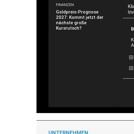
FINANZEN
Kl
Goldpreis-Prognose
In
2027: Kommt jetzt der
nächste große
Kursrutsch?
B
K
A
UNTERNEHMEN