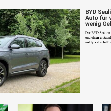
BYD Seali
Auto für 
wenig Ge
Der BYD Sealion 5
und einen erstaun
in-Hybrid schafft 